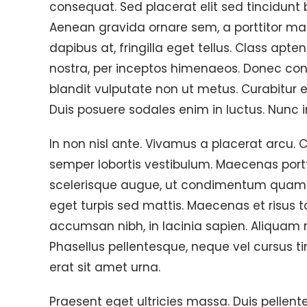
consequat. Sed placerat elit sed tincidunt b
Aenean gravida ornare sem, a porttitor maur
dapibus at, fringilla eget tellus. Class apte
nostra, per inceptos himenaeos. Donec conval
blandit vulputate non ut metus. Curabitur ef
Duis posuere sodales enim in luctus. Nunc in 
In non nisl ante. Vivamus a placerat arcu. C
semper lobortis vestibulum. Maecenas portt
scelerisque augue, ut condimentum quam. 
eget turpis sed mattis. Maecenas et risus t
accumsan nibh, in lacinia sapien. Aliquam r
Phasellus pellentesque, neque vel cursus 
erat sit amet urna.
Praesent eget ultricies massa. Duis pelle