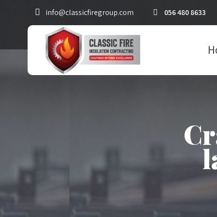
info@classicfiregroup.com
056 480 8633
H
Cr
l