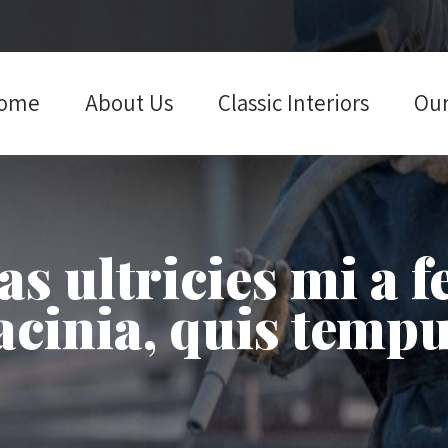
ome
About Us
Classic Interiors
Our
as ultricies mi a fe
acinia, quis temp