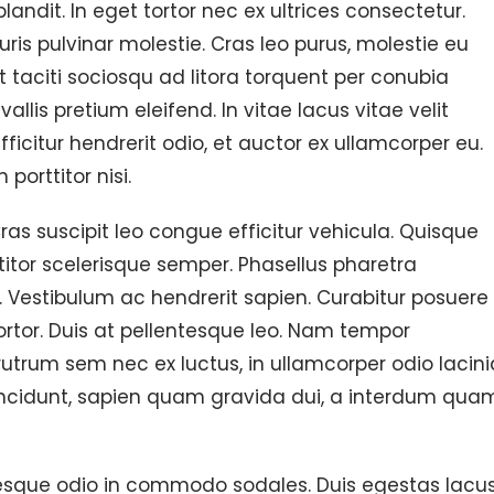
landit. In eget tortor nec ex ultrices consectetur.
is pulvinar molestie. Cras leo purus, molestie eu
nt taciti sociosqu ad litora torquent per conubia
lis pretium eleifend. In vitae lacus vitae velit
ficitur hendrerit odio, et auctor ex ullamcorper eu.
porttitor nisi.
ras suscipit leo congue efficitur vehicula. Quisque
itor scelerisque semper. Phasellus pharetra
Vestibulum ac hendrerit sapien. Curabitur posuere
ortor. Duis at pellentesque leo. Nam tempor
utrum sem nec ex luctus, in ullamcorper odio lacini
tincidunt, sapien quam gravida dui, a interdum qua
ntesque odio in commodo sodales. Duis egestas lacu